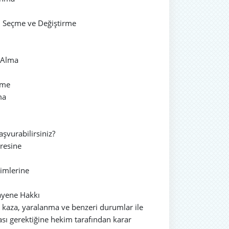
i Seçme ve Değiştirme
 Alma
lme
ma
şvurabilirsiniz?
resine
rimlerine
uayene Hakkı
k, kaza, yaralanma ve benzeri durumlar ile
ası gerektiğine hekim tarafından karar