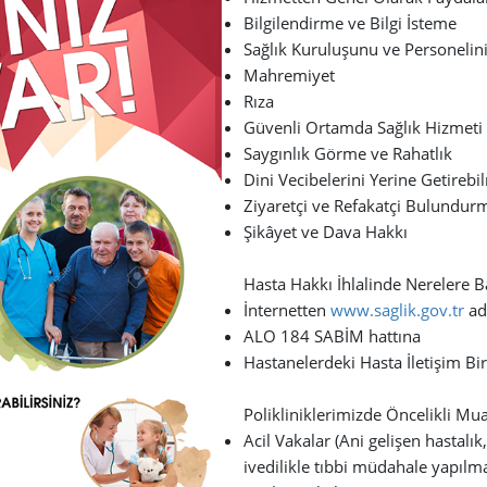
Bilgilendirme ve Bilgi İsteme
Sağlık Kuruluşunu ve Personelin
Mahremiyet
Rıza
Güvenli Ortamda Sağlık Hizmeti
Saygınlık Görme ve Rahatlık
Dini Vecibelerini Yerine Getirebi
Ziyaretçi ve Refakatçi Bulundur
Şikâyet ve Dava Hakkı
Hasta Hakkı İhlalinde Nerelere Ba
İnternetten
www.saglik.gov.tr
ad
ALO 184 SABİM hattına
Hastanelerdeki Hasta İletişim Bi
Polikliniklerimizde Öncelikli M
Acil Vakalar (Ani gelişen hastalı
ivedilikle tıbbi müdahale yapılm